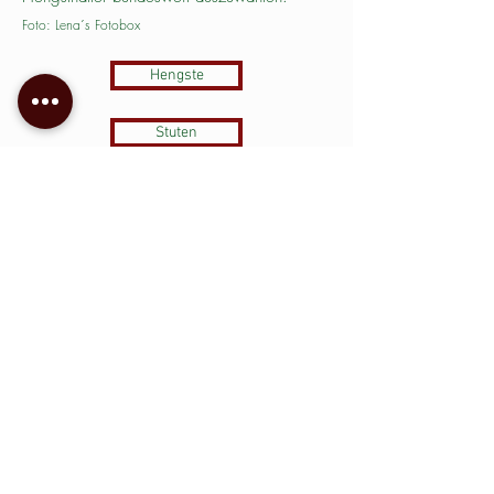
Foto: Lena´s Fotobox
Hengste
Stuten
Fohlen