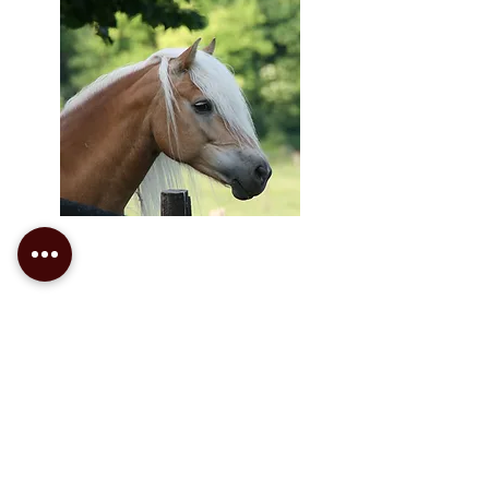
St.Pr.St.Stella
Mutter:
Vb.Pr.St. Fendi v. Nordtirol
Vater:
Sterngold